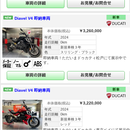
Diavel V4 即納車両
￥3,260,000
本体価格
(税込)
年式
2024
走行距離
0km
車検
新規車検３年
色
スリリング・ブラック
即納車両！ただいまドゥカティ松戸にて展示中で
す。
Diavel V4 即納車両
￥3,220,000
本体価格
(税込)
年式
2024
走行距離
0km
車検
新規車検３年
色
レッド
即納車両！ただいまドゥカティ東京ベイにて展示