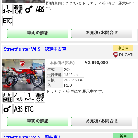
即納車両！ただいまドゥカティ松戸にて展示中で
す。
Streetfighter V4 S 認定中古車
￥2,990,000
本体価格
(税込)
年式
2025
走行距離
1843km
車検
2028/07/30
色
RED
ドゥカティ松戸にて展示中です。
Streetfighter V2 S 即納車！