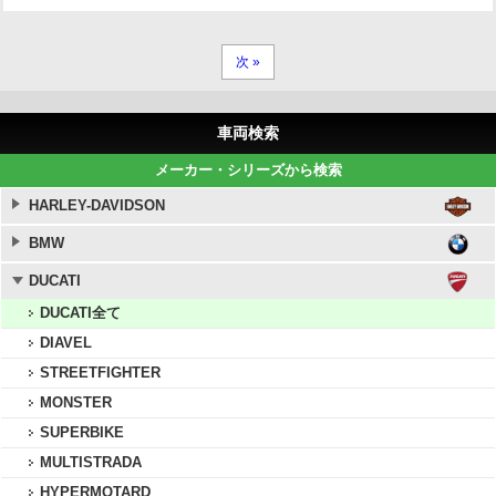
次 »
車両検索
メーカー・シリーズから検索
HARLEY-DAVIDSON
BMW
DUCATI
DUCATI全て
DIAVEL
STREETFIGHTER
MONSTER
SUPERBIKE
MULTISTRADA
HYPERMOTARD