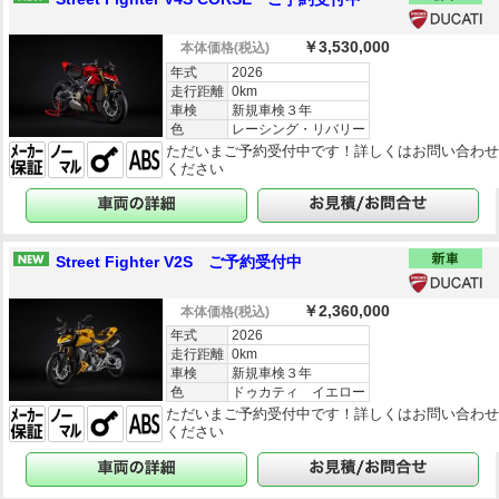
￥3,530,000
本体価格
(税込)
年式
2026
走行距離
0km
車検
新規車検３年
色
レーシング・リバリー
ただいまご予約受付中です！詳しくはお問い合わ
ください
Street Fighter V2S ご予約受付中
￥2,360,000
本体価格
(税込)
年式
2026
走行距離
0km
車検
新規車検３年
色
ドゥカティ イエロー
ただいまご予約受付中です！詳しくはお問い合わ
ください