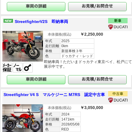
StreetfighterV2S 即納車両
￥2,250,000
本体価格
(税込)
年式
2025
走行距離
0km
車検
新規車検３年
色
ドゥカティ・レッド
即納車両！ただいまドゥカティ東京ベイ、松戸に
展示中です。
Streetfighter V4 S マルケジーニ M7RS 認定中古車
￥3,050,000
本体価格
(税込)
年式
2024
走行距離
1471km
車検
2028/05/08
色
RED