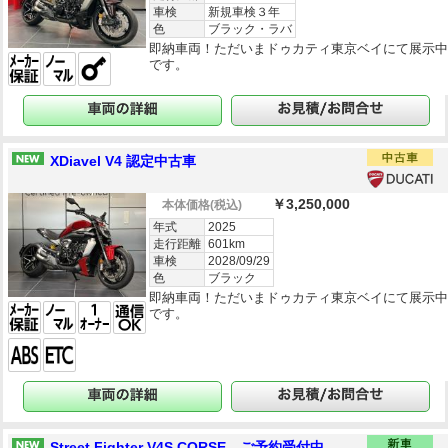
車検
新規車検３年
色
ブラック・ラバ
即納車両！ただいまドゥカティ東京ベイにて展示
です。
XDiavel V4 認定中古車
￥3,250,000
本体価格
(税込)
年式
2025
走行距離
601km
車検
2028/09/29
色
ブラック
即納車両！ただいまドゥカティ東京ベイにて展示
です。
Street Fighter V4S CORSE ご予約受付中