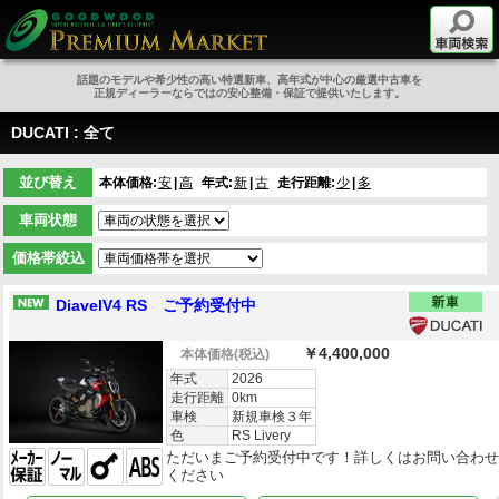
話題のモデルや希少性の高い特選新車、高年式が中心の厳選中古車を
正規ディーラーならではの安心整備・保証で提供いたします。
DUCATI : 全て
並び替え
本体価格:
安
高
年式:
新
古
走行距離:
少
多
車両状態
価格帯絞込
DiavelV4 RS ご予約受付中
￥4,400,000
本体価格
(税込)
年式
2026
走行距離
0km
車検
新規車検３年
色
RS Livery
ただいまご予約受付中です！詳しくはお問い合わ
ください