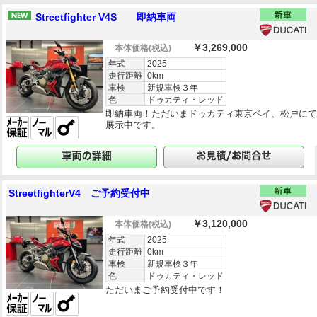
Streetfighter V4S 即納車両
￥3,269,000
本体価格
(税込)
年式
2025
走行距離
0km
車検
新規車検３年
色
ドゥカティ・レッド
即納車両！ただいまドゥカティ東京ベイ、松戸に
展示中です。
StreetfighterV4 ご予約受付中
￥3,120,000
本体価格
(税込)
年式
2025
走行距離
0km
車検
新規車検３年
色
ドゥカティ・レッド
ただいまご予約受付中です！