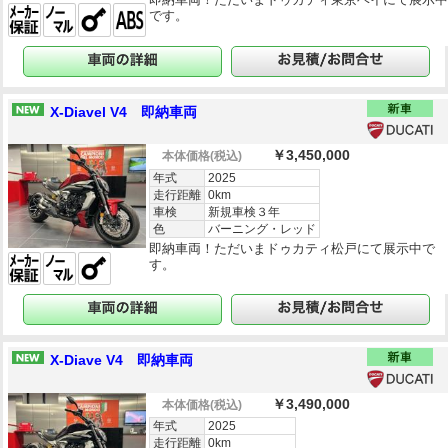
です。
X-Diavel V4 即納車両
￥3,450,000
本体価格
(税込)
年式
2025
走行距離
0km
車検
新規車検３年
色
バーニング・レッド
即納車両！ただいまドゥカティ松戸にて展示中で
す。
X-Diave V4 即納車両
￥3,490,000
本体価格
(税込)
年式
2025
走行距離
0km