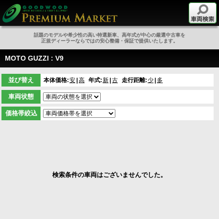
話題のモデルや希少性の高い特選新車、高年式が中心の厳選中古車を
正規ディーラーならではの安心整備・保証で提供いたします。
MOTO GUZZI : V9
並び替え
本体価格:
安
高
年式:
新
古
走行距離:
少
多
車両状態
価格帯絞込
検索条件の車両はございませんでした。