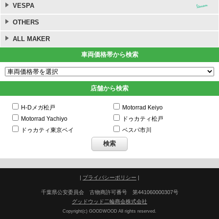
VESPA
OTHERS
ALL MAKER
車両価格帯から検索
店舗から検索
H-Dメガ松戸
Motorrad Keiyo
Motorrad Yachiyo
ドゥカティ松戸
ドゥカティ東京ベイ
ベスパ市川
|
プライバシーポリシー
|
千葉県公安委員会 古物商許可番号 第441060000307号
グッドウッド二輪商会株式会社
Copyright(c) GOODWOOD All rights reserved.