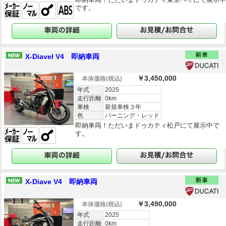
です。
X-Diavel V4 即納車両
￥3,450,000
本体価格
(税込)
年式
2025
走行距離
0km
車検
新規車検３年
色
バーニング・レッド
即納車両！ただいまドゥカティ松戸にて展示中で
す。
X-Diave V4 即納車両
￥3,490,000
本体価格
(税込)
年式
2025
走行距離
0km