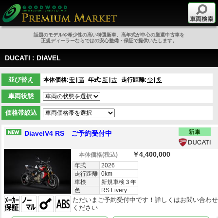
話題のモデルや希少性の高い特選新車、高年式が中心の厳選中古車を
正規ディーラーならではの安心整備・保証で提供いたします。
DUCATI : DIAVEL
並び替え
本体価格:
安
高
年式:
新
古
走行距離:
少
多
車両状態
価格帯絞込
DiavelV4 RS ご予約受付中
￥4,400,000
本体価格
(税込)
年式
2026
走行距離
0km
車検
新規車検３年
色
RS Livery
ただいまご予約受付中です！詳しくはお問い合わ
ください