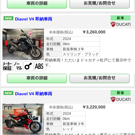
Diavel V4 即納車両
￥3,260,000
本体価格
(税込)
年式
2024
走行距離
0km
車検
新規車検３年
色
スリリング・ブラック
即納車両！ただいまドゥカティ松戸にて展示中で
す。
Diavel V4 即納車両
￥3,220,000
本体価格
(税込)
年式
2024
走行距離
0km
車検
新規車検３年
色
レッド
即納車両！ただいまドゥカティ東京ベイにて展示