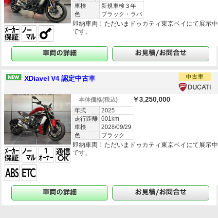
車検
新規車検３年
色
ブラック・ラバ
即納車両！ただいまドゥカティ東京ベイにて展示
です。
XDiavel V4 認定中古車
￥3,250,000
本体価格
(税込)
年式
2025
走行距離
601km
車検
2028/09/29
色
ブラック
即納車両！ただいまドゥカティ東京ベイにて展示
です。