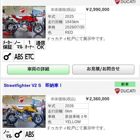
￥2,990,000
本体価格
(税込)
年式
2025
走行距離
1843km
車検
2028/07/30
色
RED
ドゥカティ松戸にて展示中です。
Streetfighter V2 S 即納車！
￥2,360,000
本体価格
(税込)
年式
2026
走行距離
0km
車検
新規車検３年
色
YELLOW
ドゥカティ松戸にて展示中です。