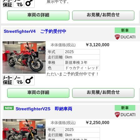
展示中です。
StreetfighterV4 ご予約受付中
￥3,120,000
本体価格
(税込)
年式
2025
走行距離
0km
車検
新規車検３年
色
ドゥカティ・レッド
ただいまご予約受付中です！
StreetfighterV2S 即納車両
￥2,250,000
本体価格
(税込)
年式
2025
走行距離
0km