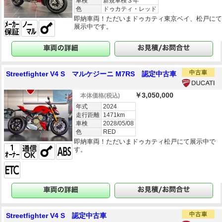
車検
新規車検３年
色
ドゥカティ・レッド
即納車両！ただいまドゥカティ東京ベイ、松戸に
展示中です。
Streetfighter V4 S マルケジーニ M7RS 認定中古車
￥3,050,000
本体価格
(税込)
年式
2024
走行距離
1471km
車検
2028/05/08
色
RED
即納車両！ただいまドゥカティ松戸にて展示中で
す。
Streetfighter V4 S 認定中古車