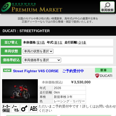
話題のモデルや希少性の高い特選新車、高年式が中心の厳選中古車を
正規ディーラーならではの安心整備・保証で提供いたします。
DUCATI : STREETFIGHTER
並び替え
本体価格:
安
高
年式:
新
古
走行距離:
少
多
車両状態
価格帯絞込
Street Fighter V4S CORSE ご予約受付中
￥3,530,000
本体価格
(税込)
年式
2026
走行距離
0km
車検
新規車検３年
色
レーシング・リバリー
ただいまご予約受付中です！詳しくはお問い合わ
ください