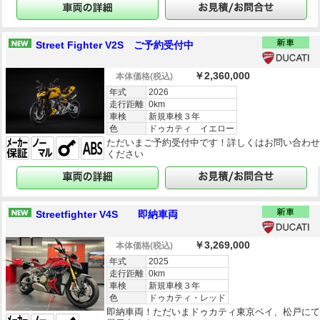
Street Fighter V2S ご予約受付中
￥2,360,000
本体価格
(税込)
年式
2026
走行距離
0km
車検
新規車検３年
色
ドゥカティ イエロー
ただいまご予約受付中です！詳しくはお問い合わ
ください
Streetfighter V4S 即納車両
￥3,269,000
本体価格
(税込)
年式
2025
走行距離
0km
車検
新規車検３年
色
ドゥカティ・レッド
即納車両！ただいまドゥカティ東京ベイ、松戸に