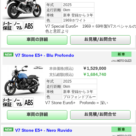
年式
2025
走行距離
0km
車検
新車 登録から３年
色
1969ホワイト
V7 Special Euro5+ 1969 = 69年製V7スペシャル
色と意匠より
V7 Stone E5+ - Blu Profondo
￥1,529,000
本体価格
(税込)
￥1,684,740
支払総額
(税込)
年式
2025
走行距離
0km
車検
新車 登録から３年
色
プロフォンドブルー
V7 Stone Euro5+ Profondo = 深い
V7 Stone E5+ - Nero Ruvido