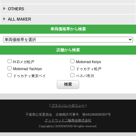
OTHERS
ALL MAKER
車両価格帯から検索
店舗から検索
H-Dメガ松戸
Motorrad Keiyo
Motorrad Yachiyo
ドゥカティ松戸
ドゥカティ東京ベイ
ベスパ市川
|
プライバシーポリシー
|
千葉県公安委員会 古物商許可番号 第441060000307号
グッドウッド二輪商会株式会社
Copyright(c) GOODWOOD All rights reserved.