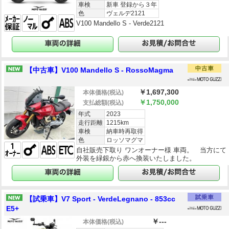
車検
新車 登録から３年
色
ヴェルデ2121
V100 Mandello S - Verde2121
【中古車】V100 Mandello S - RossoMagma
￥1,697,300
本体価格
(税込)
￥1,750,000
支払総額
(税込)
年式
2023
走行距離
1215km
車検
納車時再取得
色
ロッソマグマ
自社販売下取り ワンオーナー様 車両。 当方にて
外装を緑銀から赤へ換装いたしました。
【試乗車】V7 Sport - VerdeLegnano - 853cc
E5+
￥---
本体価格
(税込)