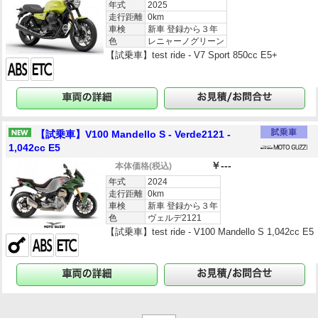
年式
2025
走行距離
0km
車検
新車 登録から３年
色
レニャーノグリーン
【試乗車】test ride - V7 Sport 850cc E5+
【試乗車】V100 Mandello S - Verde2121 -
1,042cc E5
￥---
本体価格
(税込)
年式
2024
走行距離
0km
車検
新車 登録から３年
色
ヴェルデ2121
【試乗車】test ride - V100 Mandello S 1,042cc E5