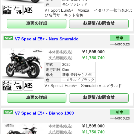
色
モンツァレッド
V7 Sport Euro5+ Monza = イタリア一都市名およ
び名門サーキット名称
V7 Special E5+ - Nero Smeraldo
￥1,595,000
本体価格
(税込)
￥1,750,740
支払総額
(税込)
年式
2025
走行距離
0km
車検
新車 登録から３年
色
エメラルドブラック
V7 Special Euro5+ Smeraldo = エメラルド
V7 Special E5+ - Bianco 1969
￥1,595,000
本体価格
(税込)
￥1,750,740
支払総額
(税込)