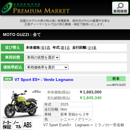
話題のモデルや希少性の高い特選新車、高年式が中心の厳選中古車を
正規ディーラーならではの安心整備・保証で提供いたします。
MOTO GUZZI : 全て
並び替え
本体価格:
安
高
年式:
新
古
走行距離:
少
多
車両状態
価格帯絞込
V7 Sport E5+ - Verde Legnano
￥1,683,000
本体価格
(税込)
￥1,845,340
支払総額
(税込)
年式
2025
走行距離
0km
車検
新車 登録から３年
色
レニャーノグリーン
V7 Sport Euro5+ Legnano = ミラノの一市名称