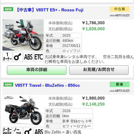
【中古車】V85TT E5+ - Rosso Fuji
￥1,786,300
本体価格
(税込)
￥1,839,000
支払総額
(税込)
年式
2025
走行距離
480km
車検
2027/06/11
色
ロッソフジ
元試乗車兼レンタル車両です。 空冷二気筒を積
だ稀有な車両をお楽しみください。
V85TT Travel - BluZefiro - 850cc
￥1,980,000
本体価格
(税込)
￥2,148,250
支払総額
(税込)
年式
2026
走行距離
0km
車検
新車 登録から３年
色
ゼフィーロブルー
Blu Zefilo = 蒼い西風