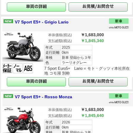
V7 Sport E5+ - Grigio Lario
￥1,683,000
本体価格
(税込)
￥1,845,340
支払総額
(税込)
年式
2025
走行距離
0km
車検
新車 登録から３年
色
ラーリオグレー
7 Sport Euro5+ Lario = モト・グッツィ本社所在
地 コモ湖 別称
V7 Sport E5+ - Rosso Monza
￥1,683,000
本体価格
(税込)
￥1,845,640
支払総額
(税込)
年式
2026
走行距離
0km
車検
新車 登録から３年