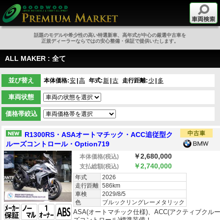
話題のモデルや希少性の高い特選新車、高年式が中心の厳選中古車を
正規ディーラーならではの安心整備・保証で提供いたします。
ALL MAKER : 全て
並び替え
本体価格:
安
高
年式:
新
古
走行距離:
少
多
車両状態
価格帯絞込
R1300RS・ASAオートマチック・ACC追従型ク
ルーズコントロール・Option719
￥2,680,000
本体価格
(税込)
￥2,740,000
支払総額
(税込)
年式
2026
走行距離
586km
車検
2029/8/5
色
ブルックリングレーメタリック
ASA(オートマチック仕様)、ACC(アクティブクル
ズコントロール)標準装備！