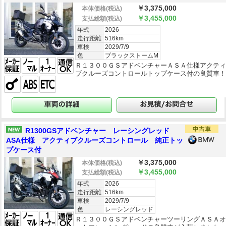
￥3,375,000
本体価格
(税込)
￥3,455,000
支払総額
(税込)
年式
2026
走行距離
516km
車検
2029/7/9
色
ブラックストームM
Ｒ１３００ＧＳアドベンチャーＡＳＡ仕様アクテ
ブクルーズコントロールトップケース付の良質車
R1300GSアドベンチャー レーシングレッド
ASA仕様 アクティブクルーズコントロール 純正トッ
プケース付
￥3,375,000
本体価格
(税込)
￥3,455,000
支払総額
(税込)
年式
2026
走行距離
516km
車検
2029/7/9
色
レーシングレッド
Ｒ１３００ＧＳアドベンチャーツーリングＡＳＡ