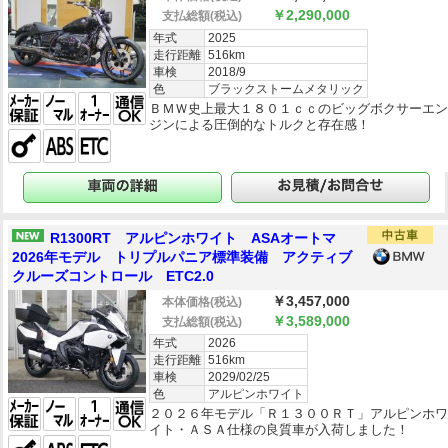
￥2,290,000
支払総額
(税込)
年式
2025
走行距離
516km
車検
2018/9
色
ブラックストームメタリック
ＢＭＷ史上最大１８０１ｃｃのビッグボクサーエ
ジンによる圧倒的なトルクと存在感！
R1300RT アルピンホワイト ASAオートマ
2026年モデル トリプルパニア標準装備 アクティブ
クルーズコントロール ETC2.0
￥3,457,000
本体価格
(税込)
￥3,589,000
支払総額
(税込)
年式
2026
走行距離
516km
車検
2029/02/25
色
アルピンホワイト
２０２６年モデル「Ｒ１３００ＲＴ」アルピンホ
イト・ＡＳＡ仕様の良質車が入荷しました！