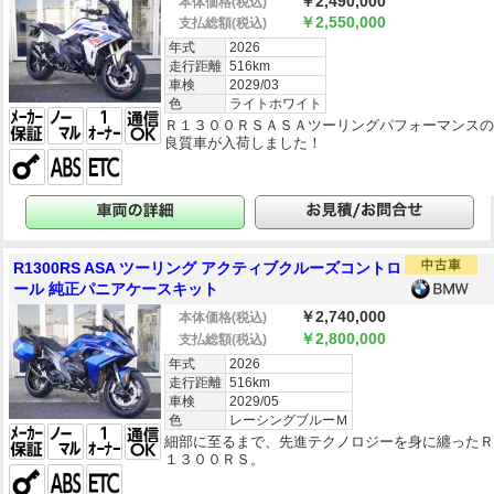
￥2,490,000
本体価格
(税込)
￥2,550,000
支払総額
(税込)
年式
2026
走行距離
516km
車検
2029/03
色
ライトホワイト
Ｒ１３００ＲＳＡＳＡツーリングパフォーマンス
良質車が入荷しました！
R1300RS ASA ツーリング アクティブクルーズコントロ
ール 純正パニアケースキット
￥2,740,000
本体価格
(税込)
￥2,800,000
支払総額
(税込)
年式
2026
走行距離
516km
車検
2029/05
色
レーシングブルーＭ
細部に至るまで、先進テクノロジーを身に纏った
１３００ＲＳ。