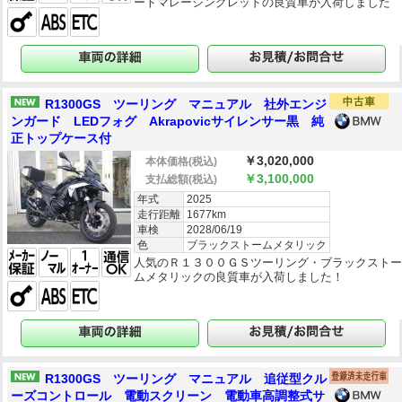
ートマレーシングレッドの良質車が入荷しました
R1300GS ツーリング マニュアル 社外エンジ
ンガード LEDフォグ Akrapovicサイレンサー黒 純
正トップケース付
￥3,020,000
本体価格
(税込)
￥3,100,000
支払総額
(税込)
年式
2025
走行距離
1677km
車検
2028/06/19
色
ブラックストームメタリック
人気のＲ１３００ＧＳツーリング・ブラックスト
ムメタリックの良質車が入荷しました！
R1300GS ツーリング マニュアル 追従型クル
ーズコントロール 電動スクリーン 電動車高調整式サ