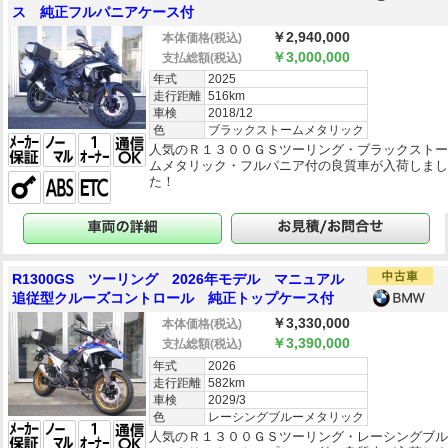
ス 純正フルパニアケース付
￥2,940,000
本体価格
(税込)
￥3,000,000
支払総額
(税込)
年式
2025
走行距離
516km
車検
2018/12
色
ブラックストームメタリック
人気のＲ１３００ＧＳツーリング・ブラックスト
ムメタリック・フルパニア付の良質車が入荷しま
た！
R1300GS ツーリング 2026年モデル マニュアル
追従型クルーズコントロール 純正トップケース付
￥3,330,000
本体価格
(税込)
￥3,390,000
支払総額
(税込)
年式
2026
走行距離
582km
車検
2029/3
色
レーシングブルーメタリック
人気のＲ１３００ＧＳツーリング・レーシングブ