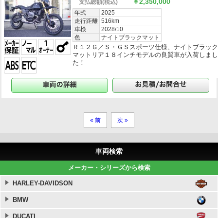
￥2,350,000
支払総額
(税込)
年式
2025
走行距離
516km
車検
2028/10
色
ナイトブラックマット
Ｒ１２Ｇ／Ｓ・ＧＳスポーツ仕様、ナイトブラッ
マットリア１８インチモデルの良質車が入荷しま
た！
« 前
次 »
車両検索
メーカー・シリーズから検索
HARLEY-DAVIDSON
BMW
DUCATI