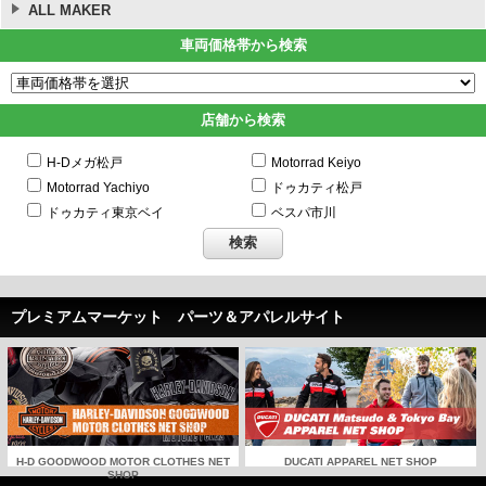
ALL MAKER
車両価格帯から検索
店舗から検索
H-Dメガ松戸
Motorrad Keiyo
Motorrad Yachiyo
ドゥカティ松戸
ドゥカティ東京ベイ
ベスパ市川
プレミアムマーケット パーツ＆アパレルサイト
H-D GOODWOOD MOTOR CLOTHES NET
DUCATI APPAREL NET SHOP
SHOP