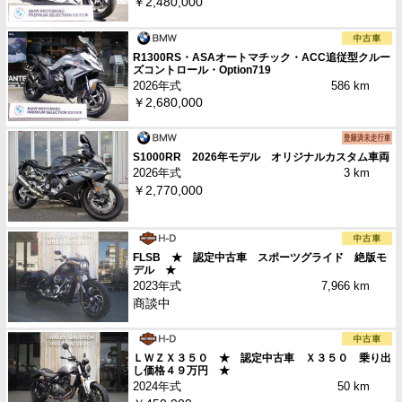
￥2,480,000
R1300RS・ASAオートマチック・ACC追従型クルー
ズコントロール・Option719
2026年式
586 km
￥2,680,000
S1000RR 2026年モデル オリジナルカスタム車両
2026年式
3 km
￥2,770,000
FLSB ★ 認定中古車 スポーツグライド 絶版モ
デル ★
2023年式
7,966 km
商談中
ＬＷＺＸ３５０ ★ 認定中古車 Ｘ３５０ 乗り出
し価格４９万円 ★
2024年式
50 km