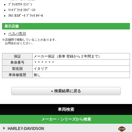
ﾌﾞﾗｯｸｱｳﾄ ｴﾝｼﾞﾝ
ﾏｯﾄﾌﾞﾗｯｸ ｴｷｿﾞｰｽﾄ
ｱﾙﾐ 8ｽﾎﾟｰｸ ﾌﾞﾗｯｸ ﾎｲｰﾙ
展示店舗
ベスパ市川
※店舗間で移動していることがあります。
お問合わせください。
保証
メーカー保証（新車 登録から２年間まで）
車体番号
＊＊＊＊＊＊
製造国
イタリア
車体修復歴
無し
« 検索結果に戻る
車両検索
メーカー・シリーズから検索
HARLEY-DAVIDSON