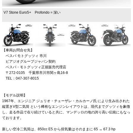
V7 Stone Euro5+ Profondo = 深い
【車両お問合せ先】
ベスパ モトグッツィ 市川
ピアジオグループジャパン契約
ベスパ・モトグッツィ正規販売代理店
〒272-0105 千葉県市川市関ヶ島16-8
TEL：047-307-8015
【モデル説明】
1967年、エンジニア ジュリオ・チェーザレ・カルカーノ氏 により生み出された
縦置きV型二気筒 という稀有なエンジンレイアウトは、現代までグッツィを象徴
し、走る作品で在り続けていると共に、マンデッロの地の誇り高い伝統にもなっ
ております。
新しい空冷二気筒は、850cc E5 から排気量はそのままに 65 → 67.3 hp