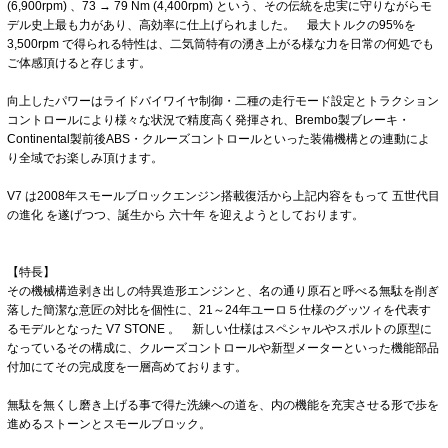
(6,900rpm) 、73 → 79 Nm (4,400rpm) という、その伝統を忠実に守りながらモ
デル史上最も力があり、高効率に仕上げられました。 最大トルクの95%を
3,500rpm で得られる特性は、二気筒特有の湧き上がる様な力を日常の何処でも
ご体感頂けると存じます。
向上したパワーはライドバイワイヤ制御・二種の走行モード設定とトラクション
コントロールにより様々な状況で精度高く発揮され、Brembo製ブレーキ・
Continental製前後ABS・クルーズコントロールといった装備機構との連動によ
り全域でお楽しみ頂けます。
V7 は2008年スモールブロックエンジン搭載復活から上記内容をもって 五世代目
の進化 を遂げつつ、誕生から 六十年 を迎えようとしております。
【特長】
その機械構造剥き出しの特異造形エンジンと、名の通り原石と呼べる無駄を削ぎ
落した簡潔な意匠の対比を個性に、21～24年ユーロ５仕様のグッツィを代表す
るモデルとなった V7 STONE 。 新しい仕様はスペシャルやスポルトの原型に
なっているその構成に、クルーズコントロールや新型メーターといった機能部品
付加にてその完成度を一層高めております。
無駄を無くし磨き上げる事で得た洗練への道を、内の機能を充実させる形で歩を
進めるストーンとスモールブロック。