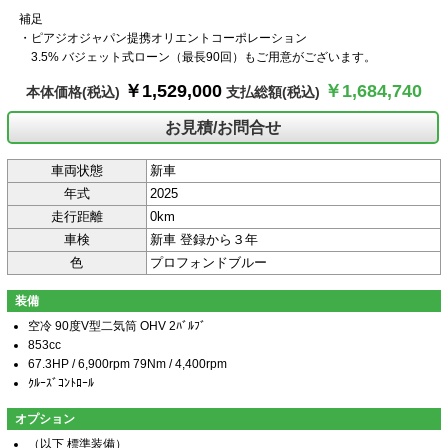
補足
・ピアジオジャパン提携オリエントコーポレーション
3.5% バジェット式ローン（最長90回）もご用意がございます。
￥1,529,000
￥1,684,740
本体価格
(税込)
支払総額
(税込)
お見積/お問合せ
車両状態
新車
年式
2025
走行距離
0km
車検
新車 登録から３年
色
プロフォンドブルー
装備
空冷 90度V型二気筒 OHV 2ﾊﾞﾙﾌﾞ
853cc
67.3HP / 6,900rpm 79Nm / 4,400rpm
ｸﾙｰｽﾞｺﾝﾄﾛｰﾙ
オプション
（以下 標準装備）