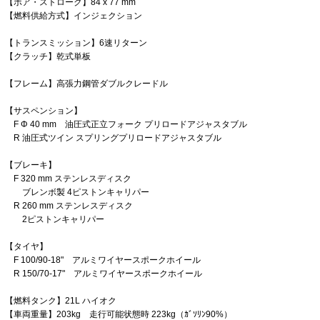
【ボア・ストローク】84 x 77 mm
【燃料供給方式】インジェクション
【トランスミッション】6速リターン
【クラッチ】乾式単板
【フレーム】高張力鋼管ダブルクレードル
【サスペンション】
F Φ 40 mm 油圧式正立フォーク プリロードアジャスタブル
R 油圧式ツイン スプリングプリロードアジャスタブル
【ブレーキ】
F 320 mm ステンレスディスク
ブレンボ製 4ピストンキャリパー
R 260 mm ステンレスディスク
2ピストンキャリパー
【タイヤ】
F 100/90-18" アルミワイヤースポークホイール
R 150/70-17" アルミワイヤースポークホイール
【燃料タンク】21L ハイオク
【車両重量】203kg 走行可能状態時 223kg（ｶﾞｿﾘﾝ90%）