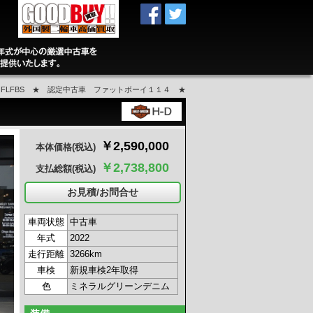
FLFBS ★ 認定中古車 ファットボーイ１１４ ★
￥2,590,000
本体価格
(税込)
￥2,738,800
支払総額
(税込)
お見積/お問合せ
車両状態
中古車
年式
2022
走行距離
3266km
車検
新規車検2年取得
色
ミネラルグリーンデニム