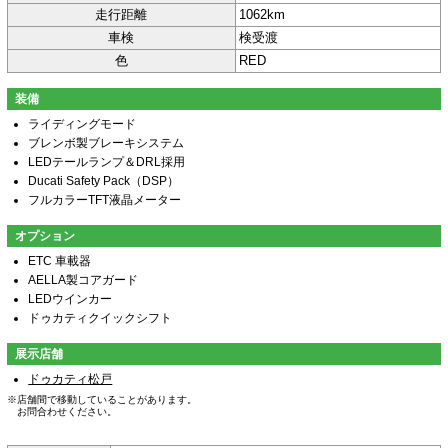
走行距離
1062km
車検
検受渡
色
RED
装備
ライディングモード
ブレンボ製ブレーキシステム
LEDテールランプ＆DRL採用
Ducati Safety Pack（DSP）
フルカラーTFT液晶メーター
オプション
ETC 車載器
AELLA製コアガード
LEDウインカー
ドゥカティクイックシフト
展示店舗
ドゥカティ松戸
※店舗間で移動していることがあります。
お問合わせください。