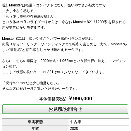
現行Monsterは軽量・コンパクトになり、扱いやすさが魅力ですが、
「少し小さく感じる」
「もう少し車格や存在感が欲しい」
という体格の良いライダー様からは、今なお Monster 821 / 1200系 を探される
声が非常に多いモデルです。
Monster 821は、扱いやすさとパワー感のバランスが絶妙。
街乗りからツーリング、ワインディングまで幅広く楽しめる一方で、Monsterら
しい“鼓動感”と存在感もしっかり味わえる一台です。
さらにこちらの車両は、2020年式・1,062kmという低走行に加え、コンディシ
ョン抜群。
ここまで状態の良いMonster 821は年々少なくなってきています。
「現行Monsterだと少し物足りない」
そんな方にぜひ一度ご覧いただきたい一台です。
￥990,000
本体価格
(税込)
お見積/お問合せ
車両状態
中古車
年式
2020