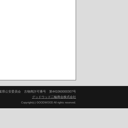
葉県公安委員会 古物商許可番号 第441060000307号
グッドウッド二輪商会株式会社
Copyright(c) GOODWOOD All rights reserved.