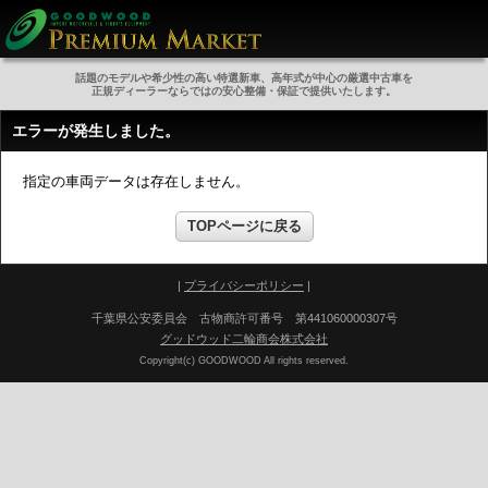
話題のモデルや希少性の高い特選新車、高年式が中心の厳選中古車を
正規ディーラーならではの安心整備・保証で提供いたします。
エラーが発生しました。
指定の車両データは存在しません。
TOPページに戻る
|
プライバシーポリシー
|
千葉県公安委員会 古物商許可番号 第441060000307号
グッドウッド二輪商会株式会社
Copyright(c) GOODWOOD All rights reserved.