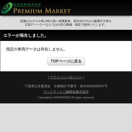
話題のモデルや希少性の高い特選新車、高年式が中心の厳選中古車を
正規ディーラーならではの安心整備・保証で提供いたします。
エラーが発生しました。
指定の車両データは存在しません。
TOPページに戻る
|
プライバシーポリシー
|
千葉県公安委員会 古物商許可番号 第441060000307号
グッドウッド二輪商会株式会社
Copyright(c) GOODWOOD All rights reserved.