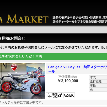
お見積/お問合せ
下記車両のお見積やお問合せにメールにて対応させていただきます。以
お見積/お問合せいただく車両
Panigale V2 Bayliss 純正
ール
本体価格
(税込)
年式
￥3,190,000
走行距離
車検
色
ドゥカティ松戸にて展示中です。