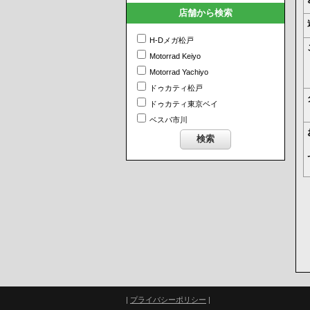
店舗から検索
H-Dメガ松戸
Motorrad Keiyo
Motorrad Yachiyo
ドゥカティ松戸
ドゥカティ東京ベイ
ベスパ市川
|
プライバシーポリシー
|