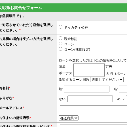
お見積/お問合せフォーム
は必須項目です。
ご対応させていただく店舗を選択し
ドゥカティ松戸
てください。
*
お見積の場合は支払い方法を選択し
現金検討
てください。
ローン
ローン(残価設定)
ローンを選択した方は下記の情報を記入して
頭金
万円
ボーナス
万円（ボーナ
希望するローン回数
お名前
*
姓:
名:
ふりがな
*
せい:
めい:
メールアドレス
*
お住まいの都道府県
*
お住まいの市区町村番地・ビル名
*