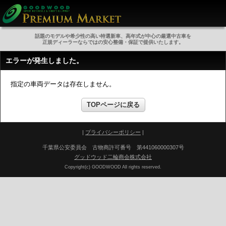
話題のモデルや希少性の高い特選新車、高年式が中心の厳選中古車を
正規ディーラーならではの安心整備・保証で提供いたします。
エラーが発生しました。
指定の車両データは存在しません。
TOPページに戻る
|
プライバシーポリシー
|
千葉県公安委員会 古物商許可番号 第441060000307号
グッドウッド二輪商会株式会社
Copyright(c) GOODWOOD All rights reserved.