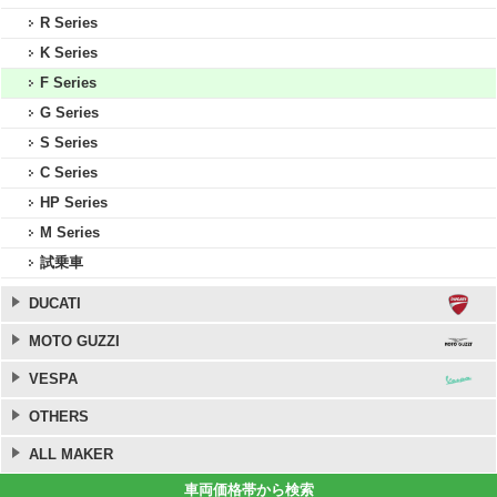
R Series
K Series
F Series
G Series
S Series
C Series
HP Series
M Series
試乗車
DUCATI
MOTO GUZZI
VESPA
OTHERS
ALL MAKER
車両価格帯から検索