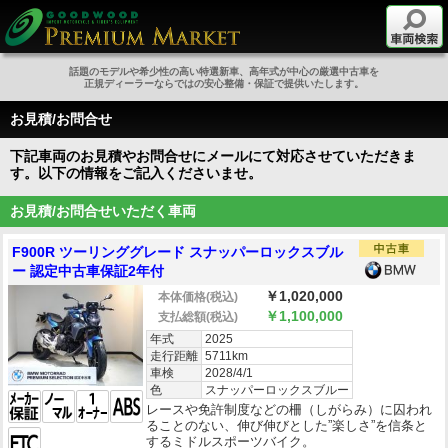
話題のモデルや希少性の高い特選新車、高年式が中心の厳選中古車を
正規ディーラーならではの安心整備・保証で提供いたします。
お見積/お問合せ
下記車両のお見積やお問合せにメールにて対応させていただきま
す。以下の情報をご記入くださいませ。
お見積/お問合せいただく車両
F900R ツーリンググレード スナッパーロックスブル
ー 認定中古車保証2年付
￥1,020,000
本体価格
(税込)
￥1,100,000
支払総額
(税込)
年式
2025
走行距離
5711km
車検
2028/4/1
色
スナッパーロックスブルー
レースや免許制度などの柵（しがらみ）に囚われ
ることのない、伸び伸びとした”楽しさ”を信条と
するミドルスポーツバイク。