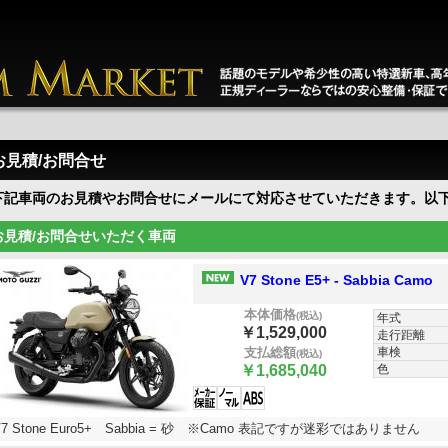
お見積/お問合せ
下記車両のお見積やお問合せにメールにて対応させていただきます。以
お見積/お問合せいただく車両
V7 Stone E5+ - Sabbia Camo
本体価格
(税込)
年式
￥1,529,000
走行距離
車検
支払総額
(税込)
色
￥1,685,040
V7 Stone Euro5+ Sabbia = 砂 ※Camo 表記ですが迷彩ではありません