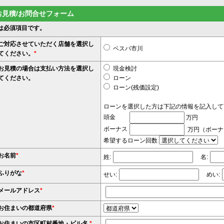
お見積/お問合せフォーム
は必須項目です。
ご対応させていただく店舗を選択し
ベスパ市川
てください。
*
お見積の場合は支払い方法を選択し
現金検討
てください。
ローン
ローン(残価設定)
ローンを選択した方は下記の情報を記入して
頭金
万円
ボーナス
万円（ボーナ
希望するローン回数
お名前
*
姓:
名:
ふりがな
*
せい:
めい:
メールアドレス
*
お住まいの都道府県
*
お住まいの市区町村番地・ビル名
*