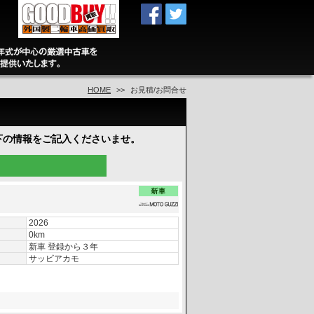
HOME
お見積/お問合せ
下の情報をご記入くださいませ。
2026
0km
新車 登録から３年
サッビアカモ