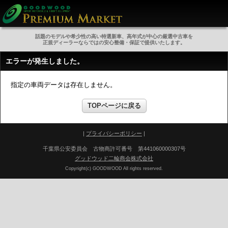
話題のモデルや希少性の高い特選新車、高年式が中心の厳選中古車を
正規ディーラーならではの安心整備・保証で提供いたします。
エラーが発生しました。
指定の車両データは存在しません。
TOPページに戻る
|
プライバシーポリシー
|
千葉県公安委員会 古物商許可番号 第441060000307号
グッドウッド二輪商会株式会社
Copyright(c) GOODWOOD All rights reserved.