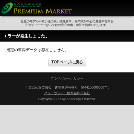
話題のモデルや希少性の高い特選新車、高年式が中心の厳選中古車を
正規ディーラーならではの安心整備・保証で提供いたします。
エラーが発生しました。
指定の車両データは存在しません。
TOPページに戻る
|
プライバシーポリシー
|
千葉県公安委員会 古物商許可番号 第441060000307号
グッドウッド二輪商会株式会社
Copyright(c) GOODWOOD All rights reserved.