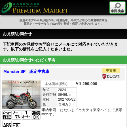
話題のモデルや希少性の高い特選新車、高年式が中心の厳選中古車を
正規ディーラーならではの安心整備・保証で提供いたします。
お見積/お問合せ
下記車両のお見積やお問合せにメールにて対応させていただきま
す。以下の情報をご記入くださいませ。
お見積/お問合せいただく車両
Monster SP 認定中古車
￥1,290,000
本体価格
(税込)
年式
2024
走行距離
8949km
車検
2027/05/22
色
専用カラー
即納車両！ただいまドゥカティ東京ベイにて展示
中です。