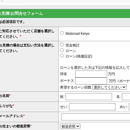
お見積/お問合せフォーム
は必須項目です。
ご対応させていただく店舗を選択し
Motorrad Keiyo
てください。
*
お見積の場合は支払い方法を選択し
現金検討
てください。
ローン
ローン(残価設定)
ローンを選択した方は下記の情報を記入して
頭金
万円
ボーナス
万円（ボーナ
希望するローン回数
お名前
*
姓:
名:
ふりがな
*
せい:
めい:
メールアドレス
*
お住まいの都道府県
*