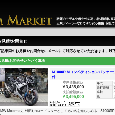
お見積/お問合せ
下記車両のお見積やお問合せにメールにて対応させていただきます。以
お見積/お問合せいただく車両
M1000R Mコンペティションパッケー
付
本体価格
(税込)
年式
￥3,435,000
走行距離
車検
支払総額
(税込)
色
￥3,495,000
BMW Motorrad史上最強のロードスターとしてその名を知らしめる、S100
ク。