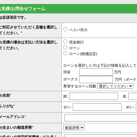
お見積/お問合せフォーム
は必須項目です。
ご対応させていただく店舗を選択し
ベスパ市川
てください。
*
お見積の場合は支払い方法を選択し
現金検討
てください。
ローン
ローン(残価設定)
ローンを選択した方は下記の情報を記入して
頭金
万円
ボーナス
万円（ボーナ
希望するローン回数
お名前
*
姓:
名:
ふりがな
*
せい:
めい:
メールアドレス
*
お住まいの都道府県
*
お住まいの市区町村番地・ビル名
*