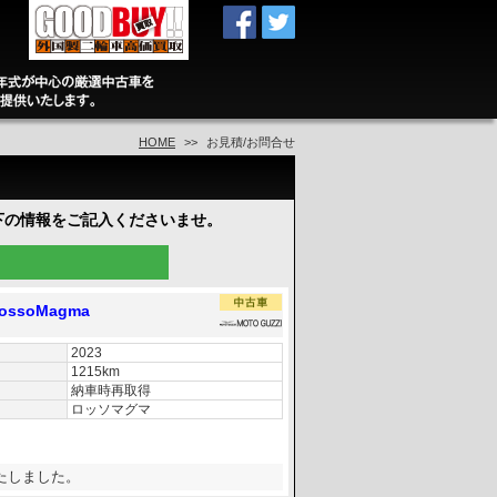
HOME
お見積/お問合せ
下の情報をご記入くださいませ。
RossoMagma
2023
1215km
納車時再取得
ロッソマグマ
たしました。