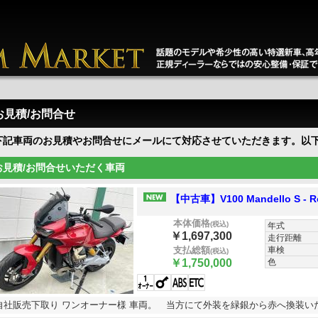
お見積/お問合せ
下記車両のお見積やお問合せにメールにて対応させていただきます。以
お見積/お問合せいただく車両
【中古車】V100 Mandello S - 
本体価格
(税込)
年式
￥1,697,300
走行距離
車検
支払総額
(税込)
色
￥1,750,000
自社販売下取り ワンオーナー様 車両。 当方にて外装を緑銀から赤へ換装い