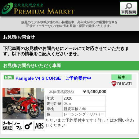
話題のモデルや希少性の高い特選新車、高年式が中心の厳選中古車を
正規ディーラーならではの安心整備・保証で提供いたします。
お見積/お問合せ
下記車両のお見積やお問合せにメールにて対応させていただきま
す。以下の情報をご記入くださいませ。
お見積/お問合せいただく車両
Panigale V4 S CORSE ご予約受付中
￥4,480,000
本体価格
(税込)
年式
2026
走行距離
0km
車検
新規車検３年
色
レーシンング・リバリー
ただいまご予約受付中です！詳しくはお問い合わ
せください