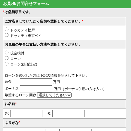
お見積/お問合せフォーム
*
は必須項目です。
ご対応させていただく店舗を選択してください。
*
ドゥカティ松戸
ドゥカティ東京ベイ
お見積の場合は支払い方法を選択してください。
現金検討
ローン
ローン(残価設定)
ローンを選択した方は下記の情報を記入して下さい。
頭金
万円
ボーナス
万円（ボーナス併用の方は入力）
希望するローン回数
お名前
*
姓:
名:
ふりがな
*