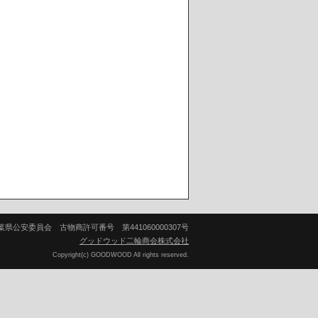
葉県公安委員会 古物商許可番号 第441060000307号
グッドウッド二輪商会株式会社
Copyright(c) GOODWOOD All rights reserved.