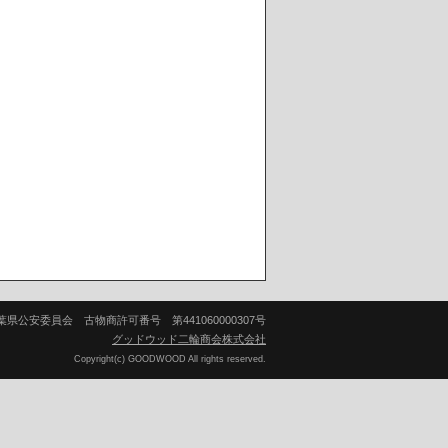
葉県公安委員会 古物商許可番号 第441060000307号
グッドウッド二輪商会株式会社
Copyright(c) GOODWOOD All rights reserved.