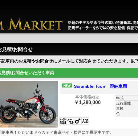
お見積/お問合せ
下記車両のお見積やお問合せにメールにて対応させていただきます。以
お見積/お問合せいただく車両
Scrambler Icon 即納車両
本体価格
(税込)
年式
￥1,380,000
走行距離
車検
色
即納車両！ただいまドゥカティ東京ベイ・松戸にて展示中です。