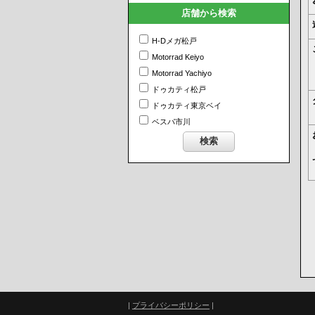
店舗から検索
H-Dメガ松戸
Motorrad Keiyo
Motorrad Yachiyo
ドゥカティ松戸
ドゥカティ東京ベイ
ベスパ市川
|
プライバシーポリシー
|