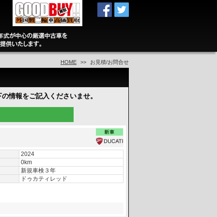
HOME
お見積/お問合せ
下の情報をご記入くださいませ。
2024
0km
新規車検３年
ドゥカティレッド