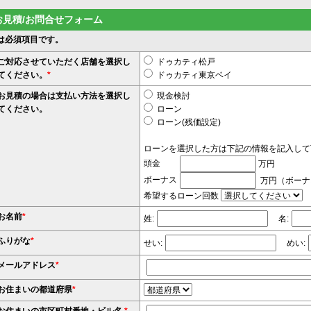
お見積/お問合せフォーム
は必須項目です。
ご対応させていただく店舗を選択し
ドゥカティ松戸
てください。
*
ドゥカティ東京ベイ
お見積の場合は支払い方法を選択し
現金検討
てください。
ローン
ローン(残価設定)
ローンを選択した方は下記の情報を記入して
頭金
万円
ボーナス
万円（ボーナ
希望するローン回数
お名前
*
姓:
名:
ふりがな
*
せい:
めい:
メールアドレス
*
お住まいの都道府県
*
お住まいの市区町村番地・ビル名
*