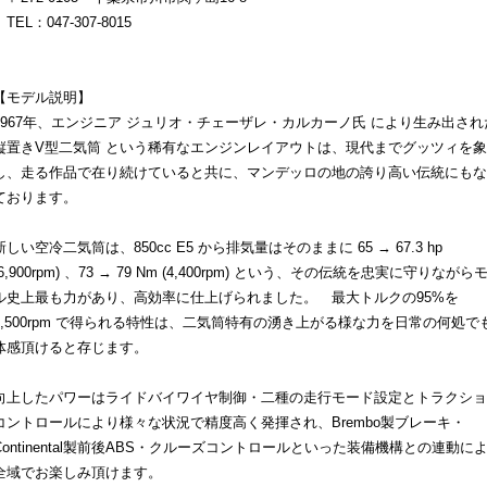
TEL：047-307-8015
【モデル説明】
1967年、エンジニア ジュリオ・チェーザレ・カルカーノ氏 により生み出され
縦置きV型二気筒 という稀有なエンジンレイアウトは、現代までグッツィを
し、走る作品で在り続けていると共に、マンデッロの地の誇り高い伝統にもな
ております。
新しい空冷二気筒は、850cc E5 から排気量はそのままに 65 → 67.3 hp
(6,900rpm) 、73 → 79 Nm (4,400rpm) という、その伝統を忠実に守りながら
ル史上最も力があり、高効率に仕上げられました。 最大トルクの95%を
3,500rpm で得られる特性は、二気筒特有の湧き上がる様な力を日常の何処で
体感頂けると存じます。
向上したパワーはライドバイワイヤ制御・二種の走行モード設定とトラクショ
コントロールにより様々な状況で精度高く発揮され、Brembo製ブレーキ・
Continental製前後ABS・クルーズコントロールといった装備機構との連動に
全域でお楽しみ頂けます。