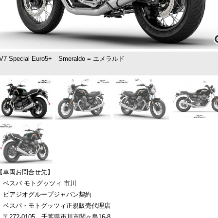
V7 Special Euro5+ Smeraldo = エメラルド
【車両お問合せ先】
ベスパ モトグッツィ 市川
ピアジオグループジャパン契約
ベスパ・モトグッツィ正規販売代理店
〒272-0105 千葉県市川市関ヶ島16-8