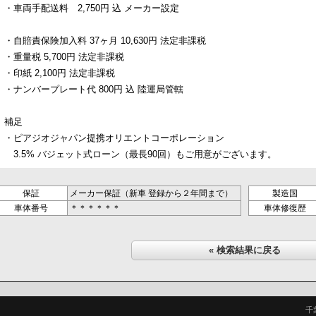
・車両手配送料 2,750円 込 メーカー設定
・自賠責保険加入料 37ヶ月 10,630円 法定非課税
・重量税 5,700円 法定非課税
・印紙 2,100円 法定非課税
・ナンバープレート代 800円 込 陸運局管轄
補足
・ピアジオジャパン提携オリエントコーポレーション
3.5% バジェット式ローン（最長90回）もご用意がございます。
保証
メーカー保証（新車 登録から２年間まで）
製造国
車体番号
＊＊＊＊＊＊
車体修復歴
« 検索結果に戻る
千