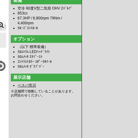
装備
空冷 90度V型二気筒 OHV 2ﾊﾞﾙﾌﾞ
853cc
67.3HP / 6,900rpm 79Nm /
4,400rpm
ｸﾙｰｽﾞｺﾝﾄﾛｰﾙ
オプション
（以下 標準装備）
ｸﾛﾑﾄﾘﾑ LEDﾍｯﾄﾞﾗｲﾄ
ｸﾛﾑﾒｯｷ ｴｷｿﾞｰｽﾄ
ｺﾝﾄﾗｽﾄｶﾗｰ ｽﾎﾟｰｸﾎｲｰﾙ
ｸﾛﾑﾒｯｷ ｸﾞﾗﾌﾞﾊﾞｰ
展示店舗
ベスパ市川
※店舗間で移動していることがあります。
お問合わせください。