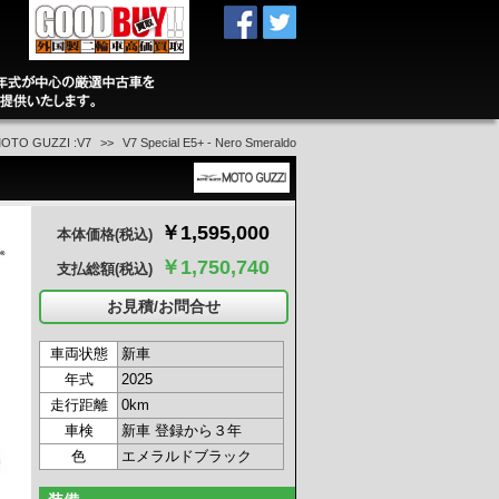
OTO GUZZI :V7
V7 Special E5+ - Nero Smeraldo
￥1,595,000
本体価格
(税込)
￥1,750,740
支払総額
(税込)
お見積/お問合せ
車両状態
新車
年式
2025
走行距離
0km
車検
新車 登録から３年
色
エメラルドブラック