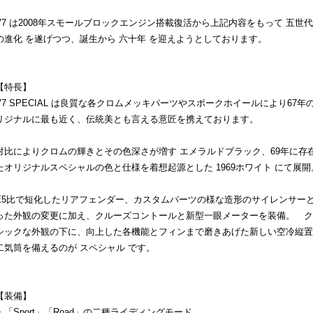
V7 は2008年スモールブロックエンジン搭載復活から上記内容をもって 五世
の進化 を遂げつつ、誕生から 六十年 を迎えようとしております。
【特長】
V7 SPECIAL は良質な各クロムメッキパーツやスポークホイールにより67年
リジナルに最も近く、伝統美とも言える意匠を携えております。
対比によりクロムの輝きとその色深さが増す エメラルドブラック、69年に存
たオリジナルスペシャルの色と仕様を着想起源とした 1969ホワイト にて展開
E5比で短化したリアフェンダー、カスタムパーツの様な造形のサイレンサー
った外観の変更に加え、クルーズコントールと新型一眼メーターを装備。 ク
シックな外観の下に、向上した各機能とフィンまで磨きあげた新しい空冷縦置
二気筒を備えるのが スペシャル です。
【装備】
・「Sport」「Road」の二種ライディングモード