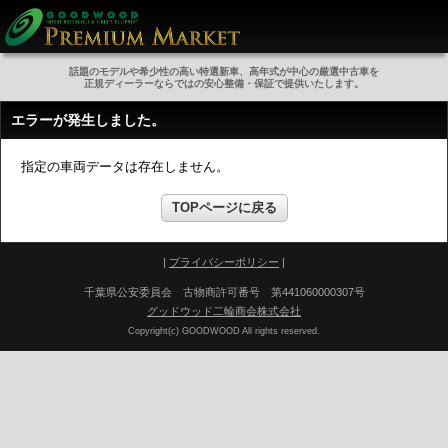
話題のモデルや希少性の高い特選新車、高年式が中心の厳選中古車を
正規ディーラーならではの安心整備・保証で提供いたします。
エラーが発生しました。
指定の車両データは存在しません。
TOPページに戻る
|
プライバシーポリシー
|
千葉県公安委員会 古物商許可番号 第441060000307号
グッドウッド二輪商会株式会社
Copyright(c) GOODWOOD All rights reserved.