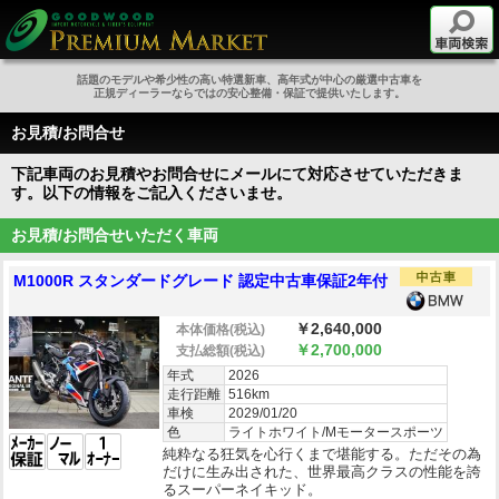
話題のモデルや希少性の高い特選新車、高年式が中心の厳選中古車を
正規ディーラーならではの安心整備・保証で提供いたします。
お見積/お問合せ
下記車両のお見積やお問合せにメールにて対応させていただきま
す。以下の情報をご記入くださいませ。
お見積/お問合せいただく車両
M1000R スタンダードグレード 認定中古車保証2年付
￥2,640,000
本体価格
(税込)
￥2,700,000
支払総額
(税込)
年式
2026
走行距離
516km
車検
2029/01/20
色
ライトホワイト/Mモータースポーツ
純粋なる狂気を心行くまで堪能する。ただその為
だけに生み出された、世界最高クラスの性能を誇
るスーパーネイキッド。