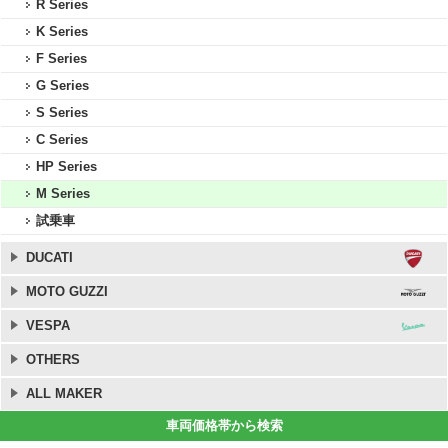
R Series
K Series
F Series
G Series
S Series
C Series
HP Series
M Series
試乗車
DUCATI
MOTO GUZZI
VESPA
OTHERS
ALL MAKER
車両価格帯から検索